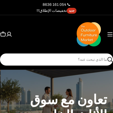
نتقل
📞 054 161 8636
لى
تخفيضات الإطلاق!!!
جديد
لمحتوى
عر
ال
بحث
تعاون مع سوق