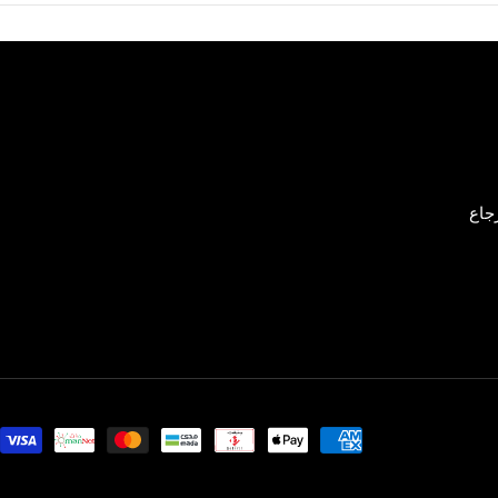
جاع
طرق
الدفع