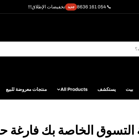
📞 054 161 8636
تخفيضات الإطلاق!!!
جديد
بيت
يستكشف
All Products
منتجات معروضة للبيع
التسوق الخاصة بك فارغة حالي