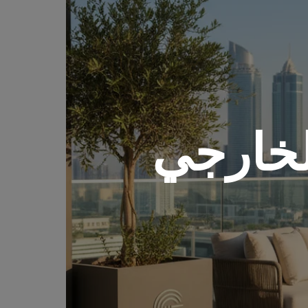
لخارجي