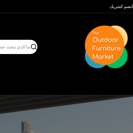
نتقل
انضم كشريك
لى
لمحتوى
يبحث