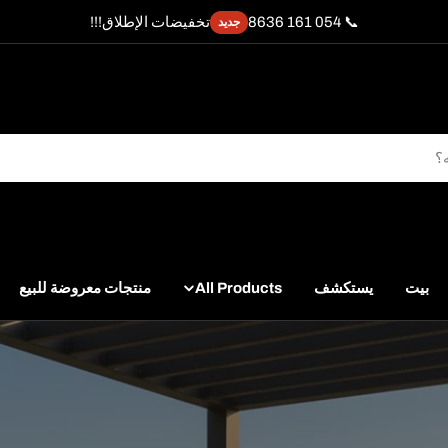
📞 054 161 8636
تخفيضات الإطلاق!!!
جديد
بيت
يستكشف
All Products
منتجات معروضة للبيع